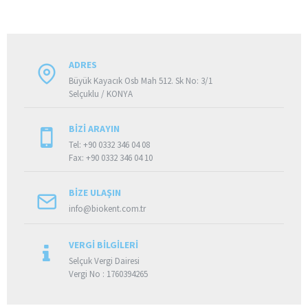
ADRES
Büyük Kayacık Osb Mah 512. Sk No: 3/1
Selçuklu / KONYA
BIZI ARAYIN
Tel: +90 0332 346 04 08
Fax: +90 0332 346 04 10
BIZE ULAŞIN
info@biokent.com.tr
VERGI BILGILERI
Selçuk Vergi Dairesi
Vergi No : 1760394265